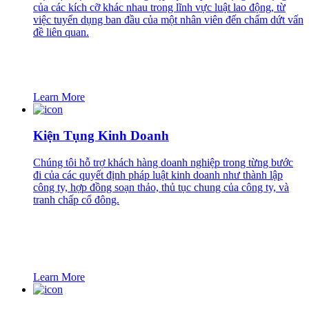
của các kích cỡ khác nhau trong lĩnh vực luật lao động, từ
việc tuyển dụng ban đầu của một nhân viên đến chấm dứt vấn
đề liên quan.
Learn More
Kiện Tụng Kinh Doanh
Chúng tôi hỗ trợ khách hàng doanh nghiệp trong từng bước
đi của các quyết định pháp luật kinh doanh như thành lập
công ty, hợp đồng soạn thảo, thủ tục chung của công ty, và
tranh chấp cổ đông.
Learn More