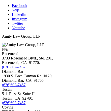
Facebook
Yelp
LinkedIn
Instagram
Twitter
Youtube
Amity Law Group, LLP
N/a
Rosemead
3733 Rosemead Blvd., Ste. 201,
Rosemead
,
CA
91770
.
(626)602-7467
Diamond Bar
1930 S. Brea Canyon Rd. #120,
Diamond Bar
,
CA
91765
.
(626)602-7467
Tustin
511 E 1st St. Suite H,
Tustin
,
CA
92780
.
(626)602-7467
Covina