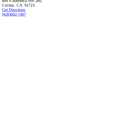
800 S Barranca Ave 260,
Covina
,
CA
91723
.
Get Directions
(626)602-7467