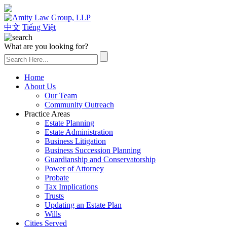
(626) 307-2800
中文
Tiếng Việt
What are you looking for?
Home
About Us
Our Team
Community Outreach
Practice Areas
Estate Planning
Estate Administration
Business Litigation
Business Succession Planning
Guardianship and Conservatorship
Power of Attorney
Probate
Tax Implications
Trusts
Updating an Estate Plan
Wills
Cities Served