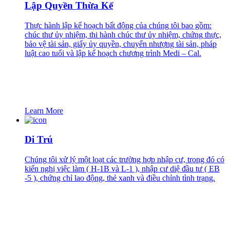
Lập Quyền Thừa Kế
Thực hành lập kế hoạch bất động của chúng tôi bao gồm:
chúc thư ủy nhiệm, thi hành chúc thư ủy nhiệm, chứng thực,
bảo vệ tài sản, giấy ủy quyền, chuyển nhượng tài sản, pháp
luật cao tuổi và lập kế hoạch chương trình Medi – Cal.
Learn More
Di Trú
Chúng tôi xử lý một loạt các trường hợp nhập cư, trong đó có
kiến nghị việc làm ( H-1B và L-1 ), nhập cư diệ đầu tư ( EB
-5 ), chứng chỉ lao động, thẻ xanh và điều chỉnh tình trạng.