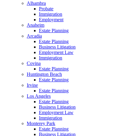
Alhambra
Probate
Immigration
Employment
Anaheim
Estate Planning
Arcadia
Estate Planning
Business Litigation
Employment Law
Immigration
Covina
Estate Planning
Huntington Beach
Estate Planning
Irvine
Estate Planning
Los Angeles
Estate Planning
Business Litigation
Employment Law
Immigration
Monterey Park
Estate Planning
Business Litigation