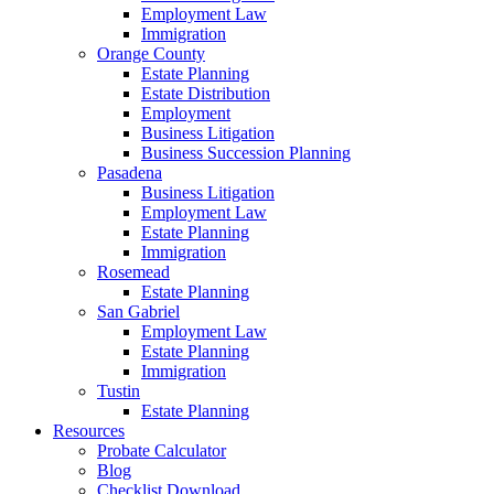
Employment Law
Immigration
Orange County
Estate Planning
Estate Distribution
Employment
Business Litigation
Business Succession Planning
Pasadena
Business Litigation
Employment Law
Estate Planning
Immigration
Rosemead
Estate Planning
San Gabriel
Employment Law
Estate Planning
Immigration
Tustin
Estate Planning
Resources
Probate Calculator
Blog
Checklist Download